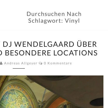
Durchsuchen Nach
Schlagwort:
Vinyl
INTERVIEW
T DJ WENDELGAARD ÜBER
MIT
ND BESONDERE LOCATIONS
DJ
WENDELGAARD
Kommentare
Andreas Allgeyer
0 Kommentare
ÜBER
SOUL,
JAZZ
UND
BESONDERE
LOCATIONS