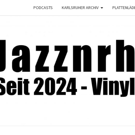
PODCASTS
KARLSRUHER ARCHIV
PLATTENLÄD
JAZZ
Seit
2024 –
Vinyl &
Konzerte