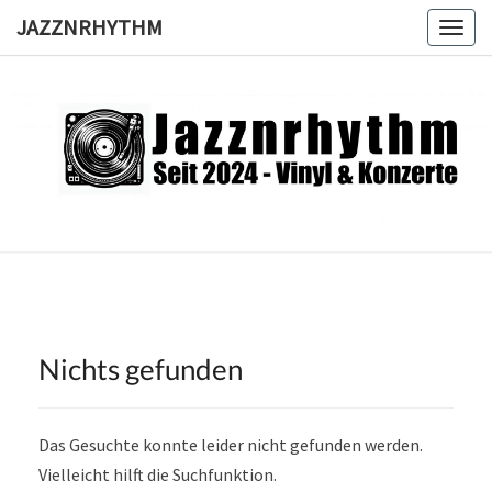
Skip
JAZZNRHYTHM
Togg
to
navig
content
JAZZNRH
Seit
2024 –
Vinyl &
Konzerte
Nichts gefunden
Nichts
gefunden
Das Gesuchte konnte leider nicht gefunden werden.
Vielleicht hilft die Suchfunktion.