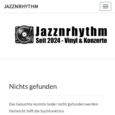
Skip
JAZZNRHYTHM
Togg
to
navig
content
JAZZNRH
Seit
2024 –
Vinyl &
Konzerte
Nichts gefunden
Nichts
gefunden
Das Gesuchte konnte leider nicht gefunden werden.
Vielleicht hilft die Suchfunktion.