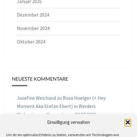
Januar 2025
Dezember 2024
November 2024
Oktober 2024
NEUESTE KOMMENTARE
Josefine Weichand
zu
Rosa Hoelger (+ Hey
Moment Aka Stefan Ebert) in Werders
Wohnzimmer Konzerte am 03.07.2026
Einwilligung verwalten
Jochen Spektralometer
zu
Jazznrhythms
Um dir ein optimales Erlebnis zu bieten, verwenden wir Technologien wie
Podcast Nr.01 vom 08.09.2025 mit Joe Astray