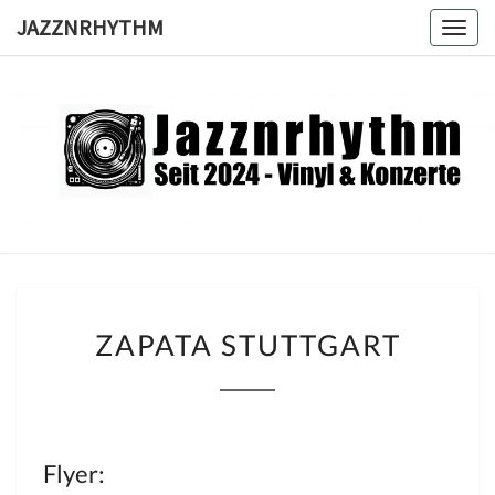
Skip
JAZZNRHYTHM
Togg
to
navig
content
JAZZNRH
Seit
2024 –
Vinyl &
Konzerte
ZAPATA
ZAPATA STUTTGART
STUTTGART
Flyer: