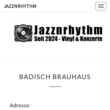
Skip
JAZZNRHYTHM
Togg
to
navig
content
JAZZNRH
Seit
2024 –
Vinyl &
Konzerte
BADISCH
BADISCH BRAUHAUS
BRAUHAUS
Adresse: