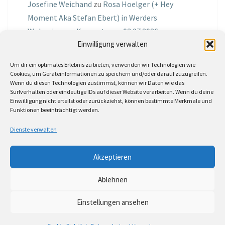
Josefine Weichand
zu
Rosa Hoelger (+ Hey
Moment Aka Stefan Ebert) in Werders
Wohnzimmer Konzerte am 03.07.2026
Einwilligung verwalten
Jochen Spektralometer
zu
Jazznrhythms
Um dir ein optimales Erlebnis zu bieten, verwenden wir Technologien wie
Podcast Nr.01 vom 08.09.2025 mit Joe Astray
Cookies, um Geräteinformationen zu speichern und/oder darauf zuzugreifen.
Wenn du diesen Technologien zustimmst, können wir Daten wie das
MIRI IN THE GREEN
zu
Miri in the Green in der
Surfverhalten oder eindeutige IDs auf dieser Website verarbeiten. Wenn du deine
Einwilligung nicht erteilst oder zurückziehst, können bestimmte Merkmale und
Hemingway Lounge, am 30.05.2026
Funktionen beeinträchtigt werden.
Jörg Thurath
zu
Rene Lober
Dienste verwalten
Molle
zu
Interview mit dem Vinylexpress zum
Akzeptieren
8ten Vinylflohmarkt am 16.05.2026
Ablehnen
Einstellungen ansehen
© 2026
|
Stolz präsentiert von
WordPress
|
Theme:
Nisarg