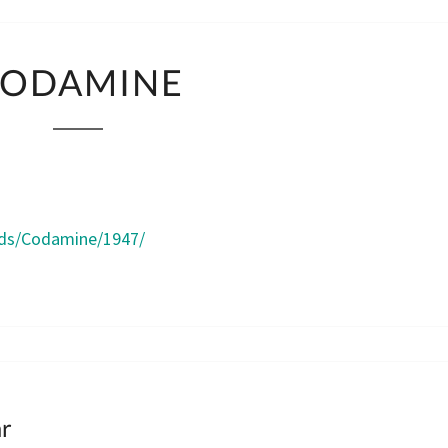
CODAMINE
ODAMINE
nds/Codamine/1947/
ar