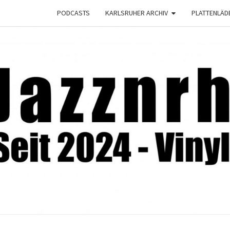
PODCASTS
KARLSRUHER ARCHIV
PLATTENLÄD
JAZZ
Seit
2024 –
Vinyl &
Konzerte