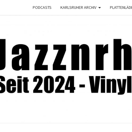
PODCASTS
KARLSRUHER ARCHIV
PLATTENLÄD
JAZZ
Seit
2024 –
Vinyl &
Konzerte