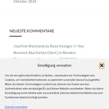
Oktober 2024
NEUESTE KOMMENTARE
Josefine Weichand
zu
Rosa Hoelger (+ Hey
Moment Aka Stefan Ebert) in Werders
Wohnzimmer Konzerte am 03.07.2026
Einwilligung verwalten
Jochen Spektralometer
zu
Jazznrhythms
Um dir ein optimales Erlebnis zu bieten, verwenden wir Technologien wie
Podcast Nr.01 vom 08.09.2025 mit Joe Astray
Cookies, um Geräteinformationen zu speichern und/oder darauf zuzugreifen.
Wenn du diesen Technologien zustimmst, können wir Daten wie das
MIRI IN THE GREEN
zu
Miri in the Green in der
Surfverhalten oder eindeutige IDs auf dieser Website verarbeiten. Wenn du deine
Einwilligung nicht erteilst oder zurückziehst, können bestimmte Merkmale und
Hemingway Lounge, am 30.05.2026
Funktionen beeinträchtigt werden.
Jörg Thurath
zu
Rene Lober
Dienste verwalten