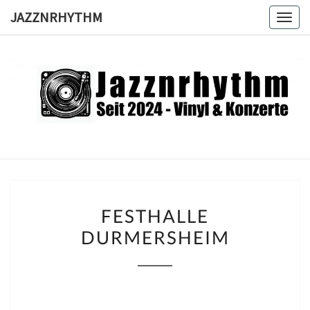
Skip
JAZZNRHYTHM
Togg
to
navig
content
JAZZNRH
Seit
2024 –
Vinyl &
Konzerte
FESTHALLE
FESTHALLE
DURMERSHEIM
DURMERSHEIM