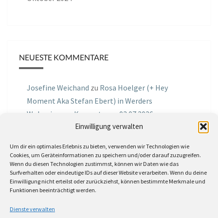
NEUESTE KOMMENTARE
Josefine Weichand
zu
Rosa Hoelger (+ Hey
Moment Aka Stefan Ebert) in Werders
Wohnzimmer Konzerte am 03.07.2026
Einwilligung verwalten
Jochen Spektralometer
zu
Jazznrhythms
Um dir ein optimales Erlebnis zu bieten, verwenden wir Technologien wie
Podcast Nr.01 vom 08.09.2025 mit Joe Astray
Cookies, um Geräteinformationen zu speichern und/oder darauf zuzugreifen.
Wenn du diesen Technologien zustimmst, können wir Daten wie das
MIRI IN THE GREEN
zu
Miri in the Green in der
Surfverhalten oder eindeutige IDs auf dieser Website verarbeiten. Wenn du deine
Einwilligung nicht erteilst oder zurückziehst, können bestimmte Merkmale und
Hemingway Lounge, am 30.05.2026
Funktionen beeinträchtigt werden.
Jörg Thurath
zu
Rene Lober
Dienste verwalten