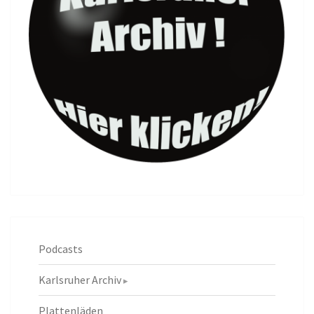
Podcasts
Karlsruher Archiv
Plattenläden