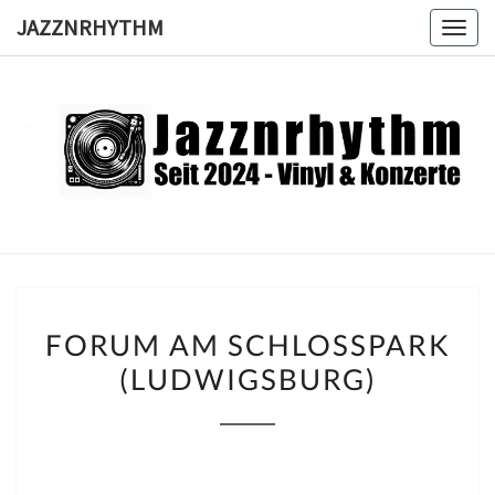
Skip
JAZZNRHYTHM
Togg
to
navig
content
JAZZNRH
Seit
2024 –
Vinyl &
Konzerte
FORUM
FORUM AM SCHLOSSPARK (
AM
LUDWIGSBURG)
SCHLOSSPARK (
LUDWIGSBURG)