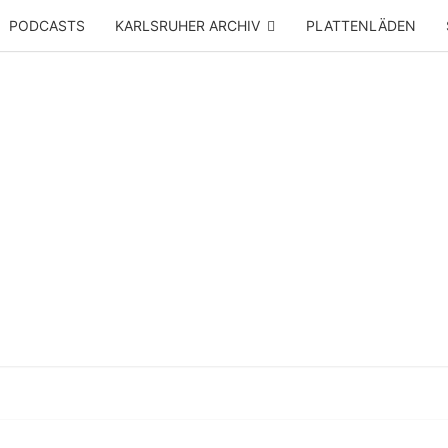
PODCASTS
KARLSRUHER ARCHIV
PLATTENLÄDEN
JAZZ
Seit
2024 –
Vinyl &
Konzerte