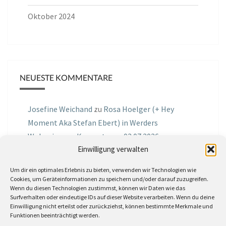
Oktober 2024
NEUESTE KOMMENTARE
Josefine Weichand
zu
Rosa Hoelger (+ Hey
Moment Aka Stefan Ebert) in Werders
Wohnzimmer Konzerte am 03.07.2026
Einwilligung verwalten
Jochen Spektralometer
zu
Jazznrhythms
Um dir ein optimales Erlebnis zu bieten, verwenden wir Technologien wie
Podcast Nr.01 vom 08.09.2025 mit Joe Astray
Cookies, um Geräteinformationen zu speichern und/oder darauf zuzugreifen.
Wenn du diesen Technologien zustimmst, können wir Daten wie das
MIRI IN THE GREEN
zu
Miri in the Green in der
Surfverhalten oder eindeutige IDs auf dieser Website verarbeiten. Wenn du deine
Einwilligung nicht erteilst oder zurückziehst, können bestimmte Merkmale und
Hemingway Lounge, am 30.05.2026
Funktionen beeinträchtigt werden.