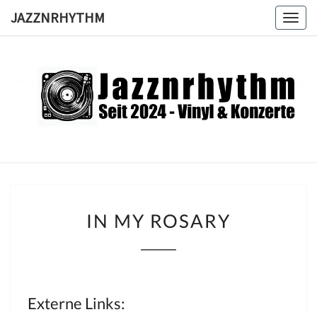
Skip
JAZZNRHYTHM
Togg
to
navig
content
JAZZNRH
Seit
2024 –
Vinyl &
Konzerte
IN
IN MY ROSARY
MY
ROSARY
Externe Links: