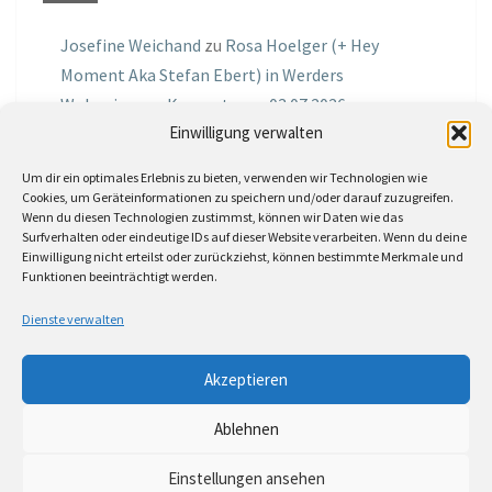
Josefine Weichand
zu
Rosa Hoelger (+ Hey
Moment Aka Stefan Ebert) in Werders
Wohnzimmer Konzerte am 03.07.2026
Einwilligung verwalten
Jochen Spektralometer
zu
Jazznrhythms
Um dir ein optimales Erlebnis zu bieten, verwenden wir Technologien wie
Podcast Nr.01 vom 08.09.2025 mit Joe Astray
Cookies, um Geräteinformationen zu speichern und/oder darauf zuzugreifen.
Wenn du diesen Technologien zustimmst, können wir Daten wie das
MIRI IN THE GREEN
zu
Miri in the Green in der
Surfverhalten oder eindeutige IDs auf dieser Website verarbeiten. Wenn du deine
Einwilligung nicht erteilst oder zurückziehst, können bestimmte Merkmale und
Hemingway Lounge, am 30.05.2026
Funktionen beeinträchtigt werden.
Jörg Thurath
zu
Rene Lober
Dienste verwalten
Molle
zu
Interview mit dem Vinylexpress zum
Akzeptieren
8ten Vinylflohmarkt am 16.05.2026
Ablehnen
Einstellungen ansehen