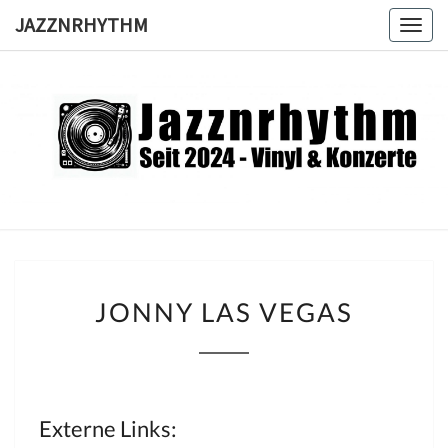
Skip
JAZZNRHYTHM
Togg
to
navig
content
JAZZNRH
Seit
2024 –
Vinyl &
Konzerte
JONNY
JONNY LAS VEGAS
LAS
VEGAS
Externe Links: