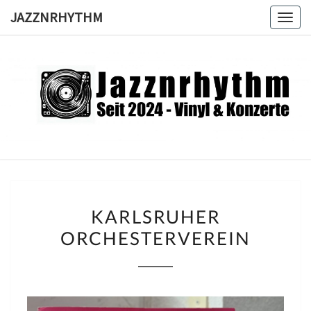
Skip
JAZZNRHYTHM
Togg
to
navig
content
JAZZNRH
Seit
2024 –
Vinyl &
Konzerte
KARLSRUHER
KARLSRUHER
ORCHESTERVEREIN
ORCHESTERVEREIN