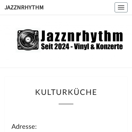
Skip
JAZZNRHYTHM
Togg
to
navig
content
JAZZNRH
Seit
2024 –
Vinyl &
Konzerte
KULTURKÜCHE
KULTURKÜCHE
Adresse: