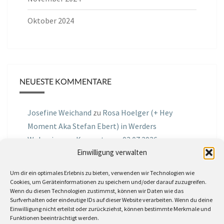
Oktober 2024
NEUESTE KOMMENTARE
Josefine Weichand
zu
Rosa Hoelger (+ Hey
Moment Aka Stefan Ebert) in Werders
Wohnzimmer Konzerte am 03.07.2026
Einwilligung verwalten
Jochen Spektralometer
zu
Jazznrhythms
Um dir ein optimales Erlebnis zu bieten, verwenden wir Technologien wie
Podcast Nr.01 vom 08.09.2025 mit Joe Astray
Cookies, um Geräteinformationen zu speichern und/oder darauf zuzugreifen.
Wenn du diesen Technologien zustimmst, können wir Daten wie das
MIRI IN THE GREEN
zu
Miri in the Green in der
Surfverhalten oder eindeutige IDs auf dieser Website verarbeiten. Wenn du deine
Einwilligung nicht erteilst oder zurückziehst, können bestimmte Merkmale und
Hemingway Lounge, am 30.05.2026
Funktionen beeinträchtigt werden.