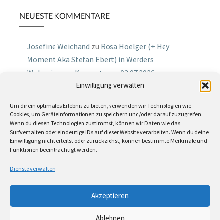
NEUESTE KOMMENTARE
Josefine Weichand
zu
Rosa Hoelger (+ Hey
Moment Aka Stefan Ebert) in Werders
Wohnzimmer Konzerte am 03.07.2026
Einwilligung verwalten
Jochen Spektralometer
zu
Jazznrhythms
Um dir ein optimales Erlebnis zu bieten, verwenden wir Technologien wie
Podcast Nr.01 vom 08.09.2025 mit Joe Astray
Cookies, um Geräteinformationen zu speichern und/oder darauf zuzugreifen.
Wenn du diesen Technologien zustimmst, können wir Daten wie das
MIRI IN THE GREEN
zu
Miri in the Green in der
Surfverhalten oder eindeutige IDs auf dieser Website verarbeiten. Wenn du deine
Einwilligung nicht erteilst oder zurückziehst, können bestimmte Merkmale und
Hemingway Lounge, am 30.05.2026
Funktionen beeinträchtigt werden.
Jörg Thurath
zu
Rene Lober
Dienste verwalten
Molle
zu
Interview mit dem Vinylexpress zum
Akzeptieren
8ten Vinylflohmarkt am 16.05.2026
Ablehnen