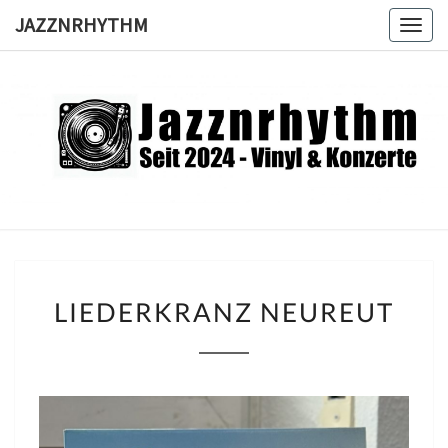
Skip
JAZZNRHYTHM
Togg
to
navig
content
JAZZNRH
Seit
2024 –
Vinyl &
Konzerte
LIEDERKRANZ
LIEDERKRANZ NEUREUT
NEUREUT