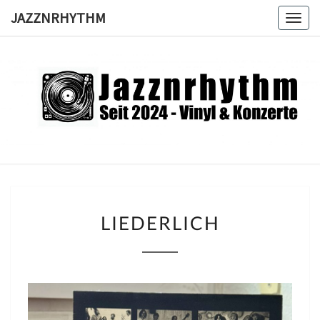
Skip
JAZZNRHYTHM
Togg
to
navig
content
JAZZNRH
Seit
2024 –
Vinyl &
Konzerte
LIEDERLICH
LIEDERLICH