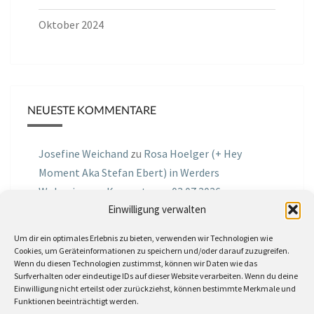
Oktober 2024
NEUESTE KOMMENTARE
Josefine Weichand
zu
Rosa Hoelger (+ Hey
Moment Aka Stefan Ebert) in Werders
Wohnzimmer Konzerte am 03.07.2026
Einwilligung verwalten
Jochen Spektralometer
zu
Jazznrhythms
Um dir ein optimales Erlebnis zu bieten, verwenden wir Technologien wie
Podcast Nr.01 vom 08.09.2025 mit Joe Astray
Cookies, um Geräteinformationen zu speichern und/oder darauf zuzugreifen.
Wenn du diesen Technologien zustimmst, können wir Daten wie das
MIRI IN THE GREEN
zu
Miri in the Green in der
Surfverhalten oder eindeutige IDs auf dieser Website verarbeiten. Wenn du deine
Einwilligung nicht erteilst oder zurückziehst, können bestimmte Merkmale und
Hemingway Lounge, am 30.05.2026
Funktionen beeinträchtigt werden.