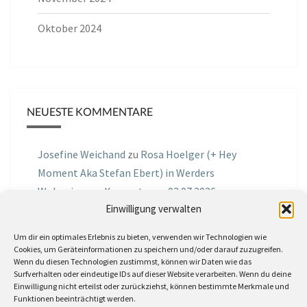
Oktober 2024
NEUESTE KOMMENTARE
Josefine Weichand
zu
Rosa Hoelger (+ Hey
Moment Aka Stefan Ebert) in Werders
Wohnzimmer Konzerte am 03.07.2026
Einwilligung verwalten
Jochen Spektralometer
zu
Jazznrhythms
Um dir ein optimales Erlebnis zu bieten, verwenden wir Technologien wie
Podcast Nr.01 vom 08.09.2025 mit Joe Astray
Cookies, um Geräteinformationen zu speichern und/oder darauf zuzugreifen.
Wenn du diesen Technologien zustimmst, können wir Daten wie das
MIRI IN THE GREEN
zu
Miri in the Green in der
Surfverhalten oder eindeutige IDs auf dieser Website verarbeiten. Wenn du deine
Einwilligung nicht erteilst oder zurückziehst, können bestimmte Merkmale und
Hemingway Lounge, am 30.05.2026
Funktionen beeinträchtigt werden.