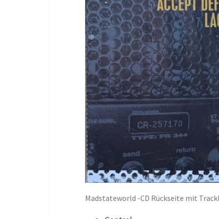
Madstateworld -CD Rückseite mit Trackl