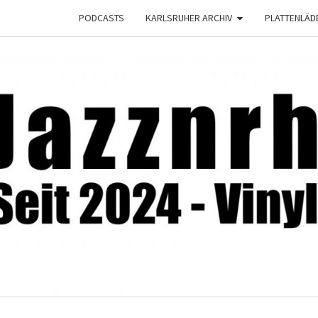
PODCASTS
KARLSRUHER ARCHIV
PLATTENLÄD
JAZZ
Seit
2024 –
Vinyl &
Konzerte