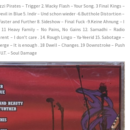
i Pirates – Trigger 2. Wacky Flash – Your Song. 3 Final Kings –
evil in Blue 5. Indir – Und schon wieder -6.Butthole Distortion –
aster and Further 8. Sideshow – Final Fuck -9.Keine Ahnung – I
. 11 Heavy Family – No Pains, No Gains 12. Samadhi – Radio
rent – I don’t care . 14. Rough Lingo – Ya-Yeerid 15. Sabotage –
erge – It is enough . 18 Dwell – Changes. 19 Downstroke – Push
A.U.T. – Soul Damage