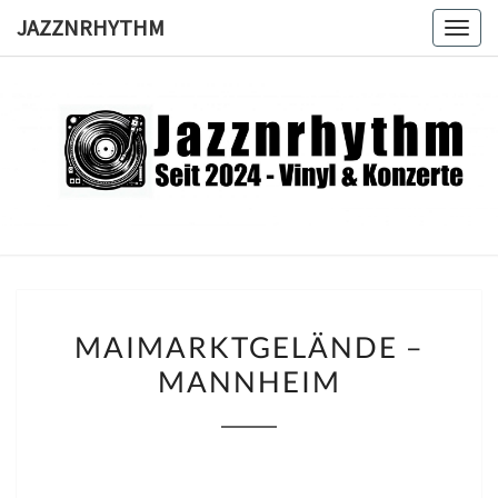
Skip
JAZZNRHYTHM
Togg
to
navig
content
JAZZNRH
Seit
2024 –
Vinyl &
Konzerte
MAIMARKTGELÄNDE
MAIMARKTGELÄNDE –
–
MANNHEIM
MANNHEIM