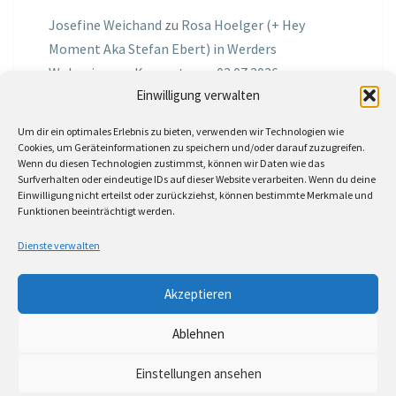
Josefine Weichand
zu
Rosa Hoelger (+ Hey
Moment Aka Stefan Ebert) in Werders
Wohnzimmer Konzerte am 03.07.2026
Einwilligung verwalten
Jochen Spektralometer
zu
Jazznrhythms
Um dir ein optimales Erlebnis zu bieten, verwenden wir Technologien wie
Podcast Nr.01 vom 08.09.2025 mit Joe Astray
Cookies, um Geräteinformationen zu speichern und/oder darauf zuzugreifen.
Wenn du diesen Technologien zustimmst, können wir Daten wie das
MIRI IN THE GREEN
zu
Miri in the Green in der
Surfverhalten oder eindeutige IDs auf dieser Website verarbeiten. Wenn du deine
Einwilligung nicht erteilst oder zurückziehst, können bestimmte Merkmale und
Hemingway Lounge, am 30.05.2026
Funktionen beeinträchtigt werden.
Jörg Thurath
zu
Rene Lober
Dienste verwalten
Molle
zu
Interview mit dem Vinylexpress zum
Akzeptieren
8ten Vinylflohmarkt am 16.05.2026
Ablehnen
Einstellungen ansehen