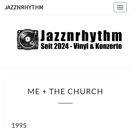
Skip
JAZZNRHYTHM
Togg
to
navig
content
JAZZNRH
Seit
2024 –
Vinyl &
Konzerte
ME
ME + THE CHURCH
+
THE
CHURCH
1995