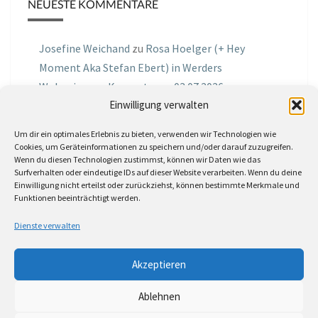
NEUESTE KOMMENTARE
Josefine Weichand
zu
Rosa Hoelger (+ Hey
Moment Aka Stefan Ebert) in Werders
Wohnzimmer Konzerte am 03.07.2026
Einwilligung verwalten
Jochen Spektralometer
zu
Jazznrhythms
Um dir ein optimales Erlebnis zu bieten, verwenden wir Technologien wie
Podcast Nr.01 vom 08.09.2025 mit Joe Astray
Cookies, um Geräteinformationen zu speichern und/oder darauf zuzugreifen.
Wenn du diesen Technologien zustimmst, können wir Daten wie das
MIRI IN THE GREEN
zu
Miri in the Green in der
Surfverhalten oder eindeutige IDs auf dieser Website verarbeiten. Wenn du deine
Einwilligung nicht erteilst oder zurückziehst, können bestimmte Merkmale und
Hemingway Lounge, am 30.05.2026
Funktionen beeinträchtigt werden.
Jörg Thurath
zu
Rene Lober
Dienste verwalten
Molle
zu
Interview mit dem Vinylexpress zum
Akzeptieren
8ten Vinylflohmarkt am 16.05.2026
Ablehnen