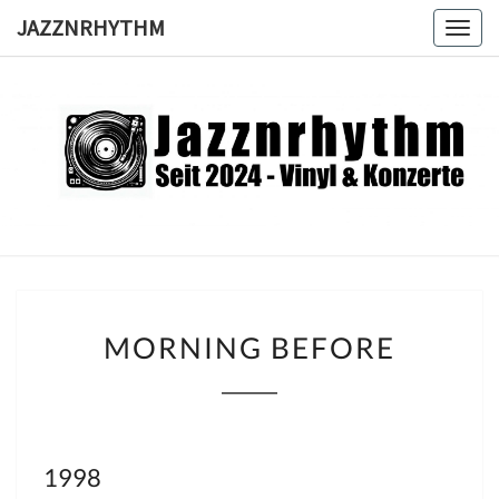
Skip
JAZZNRHYTHM
Togg
to
navig
content
JAZZNRH
Seit
2024 –
Vinyl &
Konzerte
MORNING
MORNING BEFORE
BEFORE
1998