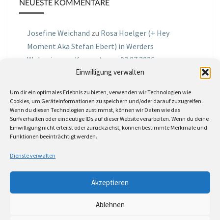
NEUESTE KOMMENTARE
Josefine Weichand
zu
Rosa Hoelger (+ Hey
Moment Aka Stefan Ebert) in Werders
Wohnzimmer Konzerte am 03.07.2026
Einwilligung verwalten
Jochen Spektralometer
zu
Jazznrhythms
Um dir ein optimales Erlebnis zu bieten, verwenden wir Technologien wie
Podcast Nr.01 vom 08.09.2025 mit Joe Astray
Cookies, um Geräteinformationen zu speichern und/oder darauf zuzugreifen.
Wenn du diesen Technologien zustimmst, können wir Daten wie das
MIRI IN THE GREEN
zu
Miri in the Green in der
Surfverhalten oder eindeutige IDs auf dieser Website verarbeiten. Wenn du deine
Einwilligung nicht erteilst oder zurückziehst, können bestimmte Merkmale und
Hemingway Lounge, am 30.05.2026
Funktionen beeinträchtigt werden.
Jörg Thurath
zu
Rene Lober
Dienste verwalten
Molle
zu
Interview mit dem Vinylexpress zum
Akzeptieren
8ten Vinylflohmarkt am 16.05.2026
Ablehnen