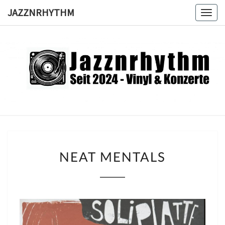
Skip
JAZZNRHYTHM
Togg
to
navig
content
JAZZNRH
Seit
2024 –
Vinyl &
Konzerte
NEAT
NEAT MENTALS
MENTALS