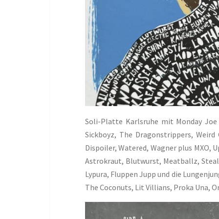
Soli-Platte Karlsruhe mit Monday Joe 
Sickboyz, The Dragonstrippers, Weird O
Dispoiler, Watered, Wagner plus MXO, Up
Astrokraut, Blutwurst, Meatballz, Stea
Lypura, Fluppen Jupp und die Lungenju
The Coconuts, Lit Villians, Proka Una, O