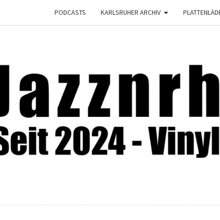
PODCASTS
KARLSRUHER ARCHIV
PLATTENLÄD
JAZZ
Seit
2024 –
Vinyl &
Konzerte