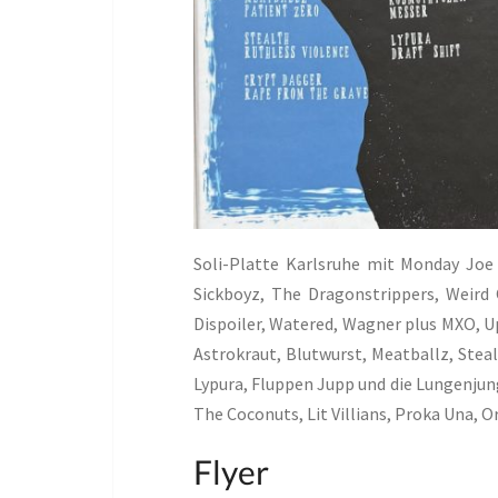
Soli-Platte Karlsruhe mit Monday Joe 
Sickboyz, The Dragonstrippers, Weird O
Dispoiler, Watered, Wagner plus MXO, Up
Astrokraut, Blutwurst, Meatballz, Stea
Lypura, Fluppen Jupp und die Lungenju
The Coconuts, Lit Villians, Proka Una, O
Flyer