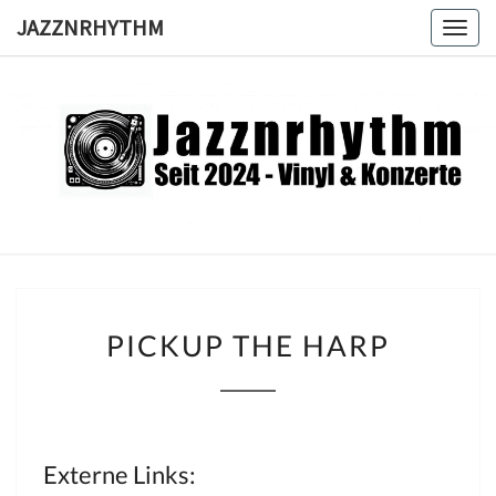
Skip
JAZZNRHYTHM
Togg
to
navig
content
JAZZNRH
Seit
2024 –
Vinyl &
Konzerte
PICKUP
PICKUP THE HARP
THE
HARP
Externe Links: