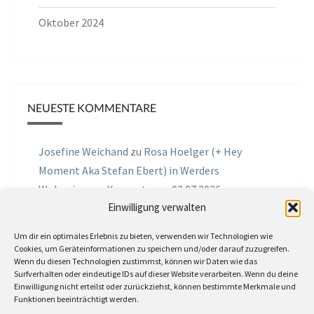
Oktober 2024
NEUESTE KOMMENTARE
Josefine Weichand
zu
Rosa Hoelger (+ Hey
Moment Aka Stefan Ebert) in Werders
Wohnzimmer Konzerte am 03.07.2026
Einwilligung verwalten
Jochen Spektralometer
zu
Jazznrhythms
Um dir ein optimales Erlebnis zu bieten, verwenden wir Technologien wie
Podcast Nr.01 vom 08.09.2025 mit Joe Astray
Cookies, um Geräteinformationen zu speichern und/oder darauf zuzugreifen.
Wenn du diesen Technologien zustimmst, können wir Daten wie das
MIRI IN THE GREEN
zu
Miri in the Green in der
Surfverhalten oder eindeutige IDs auf dieser Website verarbeiten. Wenn du deine
Einwilligung nicht erteilst oder zurückziehst, können bestimmte Merkmale und
Hemingway Lounge, am 30.05.2026
Funktionen beeinträchtigt werden.