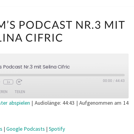
JAZZNRHYTHM’S
’S PODCAST NR.3 MIT
PODCAST
LINA CIFRIC
NR.3
MIT
SELINA
CIFRIC
 Podcast Nr.3 mit Selina Cifric
00:00
/
44:43
1x
EREN
TEILEN
ter abspielen
|
Audiolänge: 44:43
|
Aufgenommen am 14
Apple Podcasts
Google Podcasts
s
|
Google Podcasts
|
Spotify