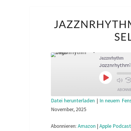
JAZZNRHYTHM
SE
Jazznrhythm
Jazznrhythm's
Play
Episode
ABONNI
Datei herunterladen
|
In neuem Fens
TEILEN
November, 2025
Amazon
Spotify
LINK
Abonnieren:
Amazon
|
Apple Podcast
RSS FEED