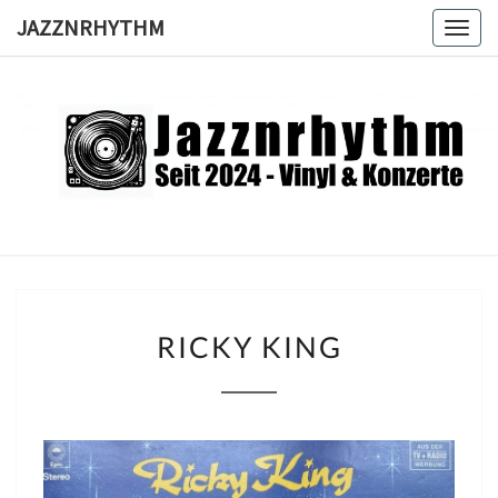
Skip
JAZZNRHYTHM
Togg
to
navig
content
JAZZNRH
Seit
2024 –
Vinyl &
Konzerte
RICKY
RICKY KING
KING