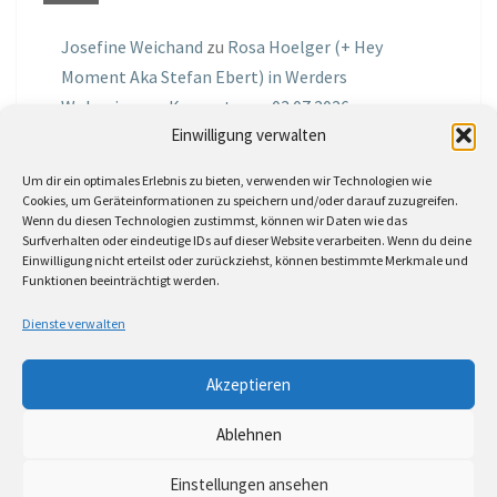
Josefine Weichand
zu
Rosa Hoelger (+ Hey
Moment Aka Stefan Ebert) in Werders
Wohnzimmer Konzerte am 03.07.2026
Einwilligung verwalten
Jochen Spektralometer
zu
Jazznrhythms
Um dir ein optimales Erlebnis zu bieten, verwenden wir Technologien wie
Podcast Nr.01 vom 08.09.2025 mit Joe Astray
Cookies, um Geräteinformationen zu speichern und/oder darauf zuzugreifen.
Wenn du diesen Technologien zustimmst, können wir Daten wie das
MIRI IN THE GREEN
zu
Miri in the Green in der
Surfverhalten oder eindeutige IDs auf dieser Website verarbeiten. Wenn du deine
Einwilligung nicht erteilst oder zurückziehst, können bestimmte Merkmale und
Hemingway Lounge, am 30.05.2026
Funktionen beeinträchtigt werden.
Jörg Thurath
zu
Rene Lober
Dienste verwalten
Molle
zu
Interview mit dem Vinylexpress zum
Akzeptieren
8ten Vinylflohmarkt am 16.05.2026
Ablehnen
Einstellungen ansehen