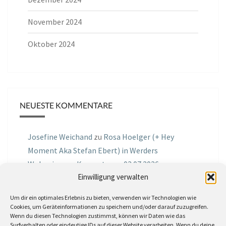
November 2024
Oktober 2024
NEUESTE KOMMENTARE
Josefine Weichand
zu
Rosa Hoelger (+ Hey
Moment Aka Stefan Ebert) in Werders
Wohnzimmer Konzerte am 03.07.2026
Einwilligung verwalten
Jochen Spektralometer
zu
Jazznrhythms
Um dir ein optimales Erlebnis zu bieten, verwenden wir Technologien wie
Podcast Nr.01 vom 08.09.2025 mit Joe Astray
Cookies, um Geräteinformationen zu speichern und/oder darauf zuzugreifen.
Wenn du diesen Technologien zustimmst, können wir Daten wie das
MIRI IN THE GREEN
zu
Miri in the Green in der
Surfverhalten oder eindeutige IDs auf dieser Website verarbeiten. Wenn du deine