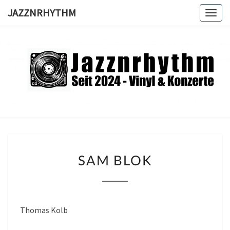
Skip
JAZZNRHYTHM
Togg
to
navig
content
JAZZNRH
Seit
2024 –
Vinyl &
Konzerte
SAM
SAM BLOK
BLOK
Thomas Kolb