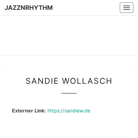
Skip
JAZZNRHYTHM
Togg
to
navi
content
JAZZNR
Seit
2024 –
Vinyl &
Konzerte
SANDIE
SANDIE WOLLASCH
WOLLASCH
Externer Link:
https://sandiew.de