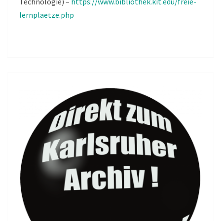
Technologie) –
https://www.bibliothek.kit.edu/freie-
lernplaetze.php