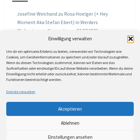
Josefine Weichand
zu
Rosa Hoelger (+ Hey
Moment Aka Stefan Ebert) in Werders
Wohnzimmer Konzerte am 03.07.2026
Einwilligung verwalten
Jochen Spektralometer
zu
Jazznrhythms
Um dir ein optimales Erlebnis zu bieten, verwenden wir Technologien wie
Podcast Nr.01 vom 08.09.2025 mit Joe Astray
Cookies, um Geräteinformationen zu speichern und/oder darauf zuzugreifen.
Wenn du diesen Technologien zustimmst, können wir Daten wie das
MIRI IN THE GREEN
zu
Miri in the Green in der
Surfverhalten oder eindeutige IDs auf dieser Website verarbeiten. Wenn du deine
Einwilligung nicht erteilst oder zurückziehst, können bestimmte Merkmale und
Hemingway Lounge, am 30.05.2026
Funktionen beeinträchtigt werden.
Jörg Thurath
zu
Rene Lober
Dienste verwalten
Molle
zu
Interview mit dem Vinylexpress zum
Akzeptieren
8ten Vinylflohmarkt am 16.05.2026
Ablehnen
Einstellungen ansehen