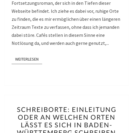
Fortsetzungsroman, der sich in den Tiefen dieser
Webseite befindet. Ich ziehe es dabei vor, ruhige Orte
zu finden, die es mir ermöglichen über einen längeren
Zeitraum Texte zu verfassen, ohne dass ich jemanden
dabei störe. Cafés stellen in diesem Sinne eine
Notlösung da, und werden auch gerne genutzt,...
WEITERLESEN
WEITERLESEN
SCHREIBORTE:
SCHREIBORTE: EINLEITUNG
EINLEITUNG
ODER AN WELCHEN ORTEN
ODER
LÄSST ES SICH IN BADEN-
AN
WÜRTTEMBERG SCHREIBEN