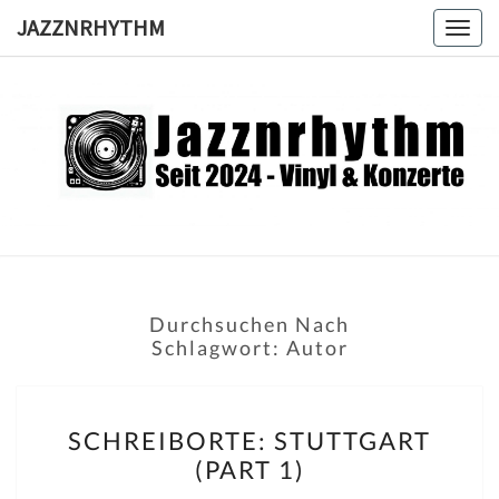
Skip
JAZZNRHYTHM
Togg
to
navig
content
JAZZNRH
Seit
2024 –
Vinyl &
Konzerte
Durchsuchen Nach
Schlagwort:
Autor
SCHREIBORTE:
SCHREIBORTE: STUTTGART
STUTTGART
(PART 1)
(PART