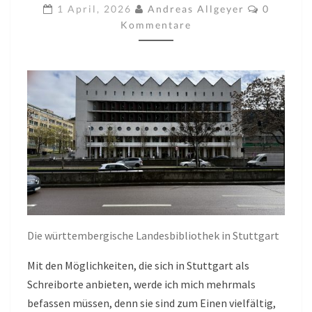
1)
Komment
1 April, 2026
Andreas Allgeyer
0
Kommentare
Die württembergische Landesbibliothek in Stuttgart
Mit den Möglichkeiten, die sich in Stuttgart als
Schreiborte anbieten, werde ich mich mehrmals
befassen müssen, denn sie sind zum Einen vielfältig,