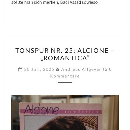
sollte man sich merken, Badi Assad sowieso.
TONSPUR
TONSPUR NR. 25: ALCIONE –
NR.
„ROMANTICA“
25:
ALCIONE
Komment
30 Juli, 2025
Andreas Allgeyer
0
–
Kommentare
„ROMANTICA“