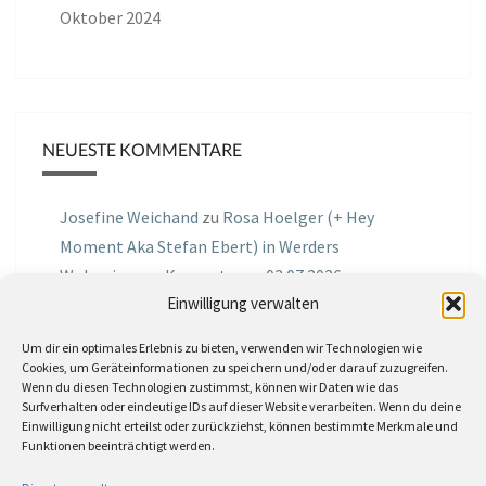
Oktober 2024
NEUESTE KOMMENTARE
Josefine Weichand
zu
Rosa Hoelger (+ Hey
Moment Aka Stefan Ebert) in Werders
Wohnzimmer Konzerte am 03.07.2026
Einwilligung verwalten
Jochen Spektralometer
zu
Jazznrhythms
Um dir ein optimales Erlebnis zu bieten, verwenden wir Technologien wie
Podcast Nr.01 vom 08.09.2025 mit Joe Astray
Cookies, um Geräteinformationen zu speichern und/oder darauf zuzugreifen.
Wenn du diesen Technologien zustimmst, können wir Daten wie das
MIRI IN THE GREEN
zu
Miri in the Green in der
Surfverhalten oder eindeutige IDs auf dieser Website verarbeiten. Wenn du deine
Einwilligung nicht erteilst oder zurückziehst, können bestimmte Merkmale und
Hemingway Lounge, am 30.05.2026
Funktionen beeinträchtigt werden.
Jörg Thurath
zu
Rene Lober