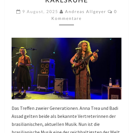
ANNA
TREA
Kommen
9 August, 2025
Andreas Allgeyer
0
AM
Kommentare
07.08.2025
IM
TOLLHAUS
KARLSRUHE
Das Treffen zweier Generationen. Anna Trea und Badi
Assad gelten beide als bekannte Vertreterinnen der
brasilianischen, aktuellen Musik. Nun ist die
brasilianische Musik eine der reichhaltigsten der Welt