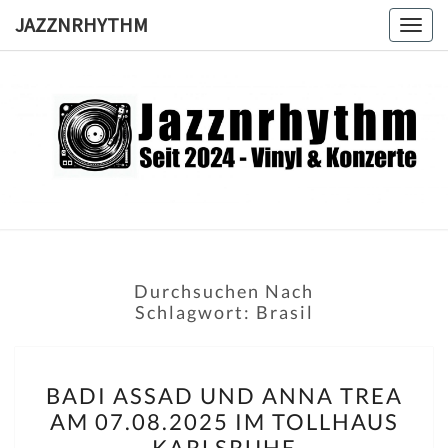
Skip
JAZZNRHYTHM
Togg
to
navig
content
JAZZNRH
Seit
2024 –
Vinyl &
Konzerte
Durchsuchen Nach
Schlagwort:
Brasil
BADI
BADI ASSAD UND ANNA TREA
ASSAD
AM 07.08.2025 IM TOLLHAUS
UND
KARLSRUHE