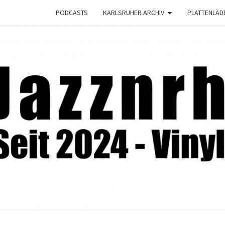
PODCASTS
KARLSRUHER ARCHIV
PLATTENLÄD
JAZZ
Seit
2024 –
Vinyl &
Konzerte