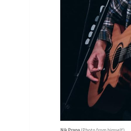
Nik Prana
(Photo from himself)