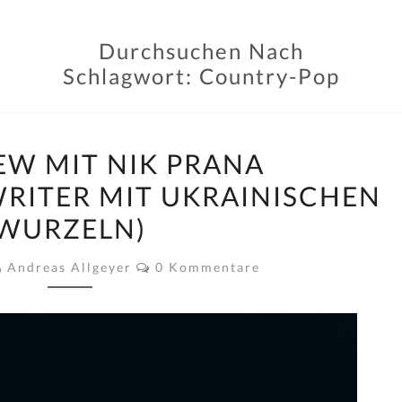
Durchsuchen Nach
Schlagwort:
Country-Pop
INTERVIEW
EW MIT NIK PRANA
MIT
WRITER MIT UKRAINISCHEN
NIK
WURZELN)
PRANA
(SINGER-/SONGWRITER
Kommentare
Andreas Allgeyer
0 Kommentare
MIT
UKRAINISCHEN
WURZELN)