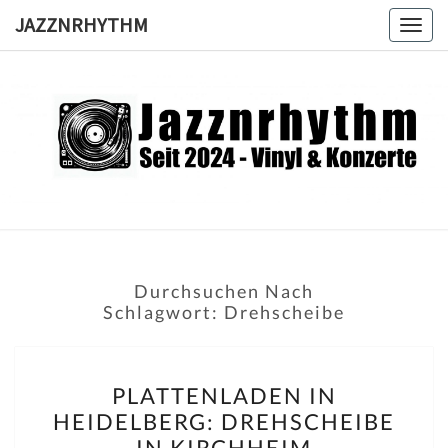
Skip
JAZZNRHYTHM
Togg
to
navig
content
JAZZNRH
Seit
2024 –
Vinyl &
Konzerte
Durchsuchen Nach
Schlagwort:
Drehscheibe
PLATTENLADEN
PLATTENLADEN IN
IN
HEIDELBERG: DREHSCHEIBE
HEIDELBERG:
IN KIRCHHEIM