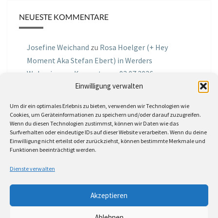
NEUESTE KOMMENTARE
Josefine Weichand
zu
Rosa Hoelger (+ Hey
Moment Aka Stefan Ebert) in Werders
Wohnzimmer Konzerte am 03.07.2026
Einwilligung verwalten
Jochen Spektralometer
zu
Jazznrhythms
Um dir ein optimales Erlebnis zu bieten, verwenden wir Technologien wie
Podcast Nr.01 vom 08.09.2025 mit Joe Astray
Cookies, um Geräteinformationen zu speichern und/oder darauf zuzugreifen.
Wenn du diesen Technologien zustimmst, können wir Daten wie das
MIRI IN THE GREEN
zu
Miri in the Green in der
Surfverhalten oder eindeutige IDs auf dieser Website verarbeiten. Wenn du deine
Einwilligung nicht erteilst oder zurückziehst, können bestimmte Merkmale und
Hemingway Lounge, am 30.05.2026
Funktionen beeinträchtigt werden.
Jörg Thurath
zu
Rene Lober
Dienste verwalten
Molle
zu
Interview mit dem Vinylexpress zum
Akzeptieren
8ten Vinylflohmarkt am 16.05.2026
Ablehnen