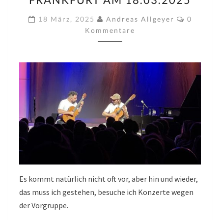
TMBM)
IN
Komment
18 März, 2025
Andreas Allgeyer
0
DER
Kommentare
ALTEN
OPER,
FRANKFURT
AM
18.03.2025
Es kommt natürlich nicht oft vor, aber hin und wieder,
das muss ich gestehen, besuche ich Konzerte wegen
der Vorgruppe.