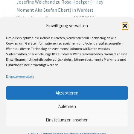
Josefine Weichand
zu
Rosa Hoelger (+ Hey
Moment Aka Stefan Ebert) in Werders
Wohnzimmer Konzerte am 03.07.2026
Einwilligung verwalten
Jochen Spektralometer
zu
Jazznrhythms
Um dir ein optimales Erlebnis zu bieten, verwenden wir Technologien wie
Podcast Nr.01 vom 08.09.2025 mit Joe Astray
Cookies, um Geräteinformationen zu speichern und/oder darauf zuzugreifen.
Wenn du diesen Technologien zustimmst, können wir Daten wie das
MIRI IN THE GREEN
zu
Miri in the Green in der
Surfverhalten oder eindeutige IDs auf dieser Website verarbeiten. Wenn du deine
Einwilligung nicht erteilst oder zurückziehst, können bestimmte Merkmale und
Hemingway Lounge, am 30.05.2026
Funktionen beeinträchtigt werden.
Jörg Thurath
zu
Rene Lober
Dienste verwalten
Molle
zu
Interview mit dem Vinylexpress zum
Akzeptieren
8ten Vinylflohmarkt am 16.05.2026
Ablehnen
Einstellungen ansehen
© 2026
|
Stolz präsentiert von
WordPress
|
Theme:
Nisarg
Cookie-Richtlinie
Datenschutzerklärung
Impressum