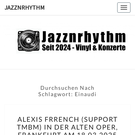
Skip
JAZZNRHYTHM
Togg
to
navig
content
JAZZNRH
Seit
2024 –
Vinyl &
Konzerte
Durchsuchen Nach
Schlagwort:
Einaudi
ALEXIS
ALEXIS FRRENCH (SUPPORT
FRRENCH
TMBM) IN DER ALTEN OPER,
(SUPPORT
FRANKFURT AM 18.03.2025