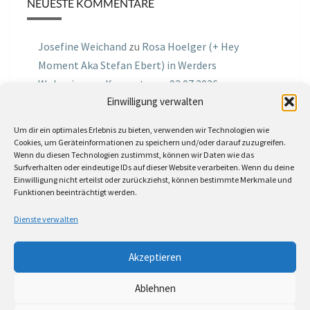
NEUESTE KOMMENTARE
Josefine Weichand
zu
Rosa Hoelger (+ Hey
Moment Aka Stefan Ebert) in Werders
Wohnzimmer Konzerte am 03.07.2026
Einwilligung verwalten
Jochen Spektralometer
zu
Jazznrhythms
Um dir ein optimales Erlebnis zu bieten, verwenden wir Technologien wie
Podcast Nr.01 vom 08.09.2025 mit Joe Astray
Cookies, um Geräteinformationen zu speichern und/oder darauf zuzugreifen.
Wenn du diesen Technologien zustimmst, können wir Daten wie das
MIRI IN THE GREEN
zu
Miri in the Green in der
Surfverhalten oder eindeutige IDs auf dieser Website verarbeiten. Wenn du deine
Einwilligung nicht erteilst oder zurückziehst, können bestimmte Merkmale und
Hemingway Lounge, am 30.05.2026
Funktionen beeinträchtigt werden.
Jörg Thurath
zu
Rene Lober
Dienste verwalten
Molle
zu
Interview mit dem Vinylexpress zum
Akzeptieren
8ten Vinylflohmarkt am 16.05.2026
Ablehnen