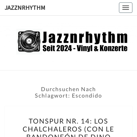
Skip
JAZZNRHYTHM
Togg
to
navig
content
JAZZNRH
Seit
2024 –
Vinyl &
Konzerte
Durchsuchen Nach
Schlagwort:
Escondido
TONSPUR
TONSPUR NR. 14: LOS
NR.
CHALCHALEROS (CON LE
14:
BANDONEÓN DE DINO