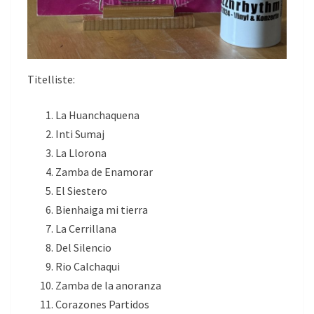
Titelliste:
La Huanchaquena
Inti Sumaj
La Llorona
Zamba de Enamorar
El Siestero
Bienhaiga mi tierra
La Cerrillana
Del Silencio
Rio Calchaqui
Zamba de la anoranza
Corazones Partidos