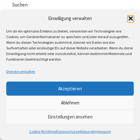
Suchen
Suchen
Einwilligung verwalten
Um dir ein optimales Erlebnis zu bieten, verwenden wir Technologien wie
Cookies, um Geräteinformationen zu speichern und/oder darauf zuzugreifen.
Wenn du diesen Technologien zustimmst, können wir Daten wie das
Surfverhalten oder eindeutige IDs auf dieser Website verarbeiten. Wenn du deine
NEUESTE BEITRÄGE
Einwilligung nicht erteilst oder zurückziehst, können bestimmte Merkmale und
Funktionen beeinträchtigt werden.
Sandrine Neye, Vivien Zippert, Klaus Graf und das
Dienste verwalten
Klaus Wagenleiter Trio im Bix, Jazzclub,
Stuttgart am 30.07.2026
Akzeptieren
Masou & Leise (Scopeglass Boutique Festival) im
Ablehnen
Schloss Neuenbürg am 31.07.2026
Einstellungen ansehen
Ben de la Cour im NUN, Kulturraum, Karlsruhe
am 11.Juli 2026
Cookie-Richtlinie
Datenschutzerklärung
Impressum