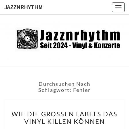
Skip
JAZZNRHYTHM
Togg
to
navig
content
JAZZNRH
Seit
2024 –
Vinyl &
Konzerte
Durchsuchen Nach
Schlagwort:
Fehler
WIE
WIE DIE GROSSEN LABELS DAS V
DIE
INYL KILLEN KÖNNEN
GROSSEN L