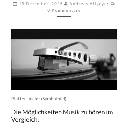
ABELS D
Komm
15 Dezember, 2025
Andreas Allgeyer
AS V
0 Kommentare
INYL K
ILLEN K
ÖNNEN
Plattenspieler (Symbolbild)
Die Möglichkeiten Musik zu hören im
Vergleich: