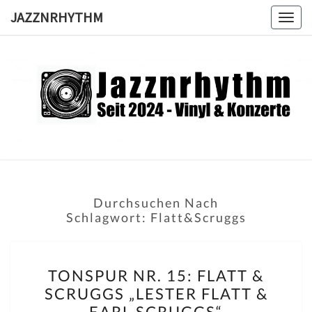
Skip
JAZZNRHYTHM
Togg
to
navig
content
JAZZNRH
Seit
2024 –
Vinyl &
Konzerte
Durchsuchen Nach
Schlagwort:
Flatt&Scruggs
TONSPUR
TONSPUR NR. 15: FLATT &
NR.
SCRUGGS „LESTER FLATT &
15:
EARL SCRUGGS“