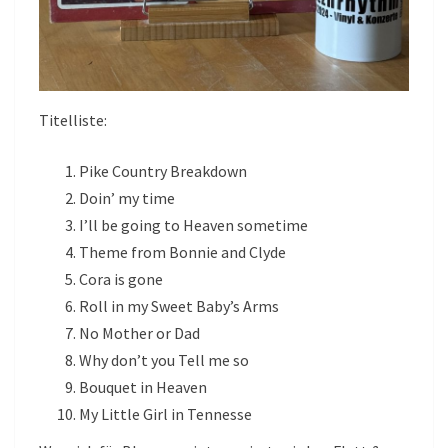
Titelliste:
Pike Country Breakdown
Doin’ my time
I’ll be going to Heaven sometime
Theme from Bonnie and Clyde
Cora is gone
Roll in my Sweet Baby’s Arms
No Mother or Dad
Why don’t you Tell me so
Bouquet in Heaven
My Little Girl in Tennesse