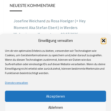
NEUESTE KOMMENTARE
Josefine Weichand
zu
Rosa Hoelger (+ Hey
Moment Aka Stefan Ebert) in Werders
Wohnzimmer Konzerte am 03.07.2026
Einwilligung verwalten
Jochen Spektralometer
zu
Jazznrhythms
Um dir ein optimales Erlebnis zu bieten, verwenden wir Technologien wie
Podcast Nr.01 vom 08.09.2025 mit Joe Astray
Cookies, um Geräteinformationen zu speichern und/oder darauf zuzugreifen.
Wenn du diesen Technologien zustimmst, können wir Daten wie das
MIRI IN THE GREEN
zu
Miri in the Green in der
Surfverhalten oder eindeutige IDs auf dieser Website verarbeiten. Wenn du deine
Einwilligung nicht erteilst oder zurückziehst, können bestimmte Merkmale und
Hemingway Lounge, am 30.05.2026
Funktionen beeinträchtigt werden.
Jörg Thurath
zu
Rene Lober
Dienste verwalten
Molle
zu
Interview mit dem Vinylexpress zum
Akzeptieren
8ten Vinylflohmarkt am 16.05.2026
Ablehnen