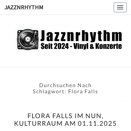
Skip
JAZZNRHYTHM
Togg
to
navig
content
JAZZNRH
Seit
2024 –
Vinyl &
Konzerte
Durchsuchen Nach
Schlagwort:
Flora Falls
FLORA
FLORA FALLS IM NUN,
FALLS
KULTURRAUM AM 01.11.2025
IM