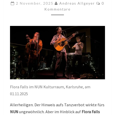
NUN,
Komme
2 November, 2025
Andreas Allgeyer
0
KULTURRAUM
Kommentare
AM
01.11.2025
Flora Falls im NUN Kulturraum, Karlsruhe, am
01.11.2025
Allerheiligen. Der Hinweis aufs Tanzverbot wirkte fürs
NUN
ungewöhnlich. Aber im Hinblick auf
Flora Falls