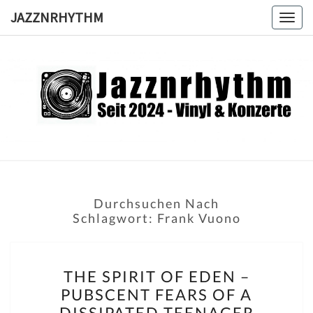
Skip
JAZZNRHYTHM
Togg
to
navig
content
JAZZNRH
Seit
2024 –
Vinyl &
Konzerte
Durchsuchen Nach
Schlagwort:
Frank Vuono
THE
THE SPIRIT OF EDEN –
SPIRIT
PUBSCENT FEARS OF A
OF
DISSIPATED TEENAGER