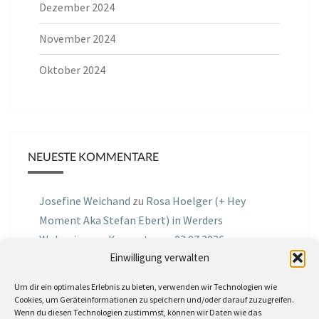
Dezember 2024
November 2024
Oktober 2024
NEUESTE KOMMENTARE
Josefine Weichand
zu
Rosa Hoelger (+ Hey
Moment Aka Stefan Ebert) in Werders
Wohnzimmer Konzerte am 03.07.2026
Einwilligung verwalten
Jochen Spektralometer
zu
Jazznrhythms
Um dir ein optimales Erlebnis zu bieten, verwenden wir Technologien wie
Podcast Nr.01 vom 08.09.2025 mit Joe Astray
Cookies, um Geräteinformationen zu speichern und/oder darauf zuzugreifen.
Wenn du diesen Technologien zustimmst, können wir Daten wie das