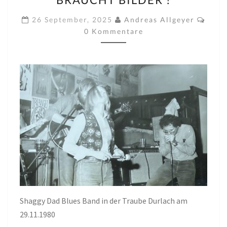
KARLSRUHER
ARCHIV
Komm
26 September, 2025
Andreas Allgeyer
BRAUCHT
0 Kommentare
BILDER
!
Shaggy Dad Blues Band in der Traube Durlach am
29.11.1980