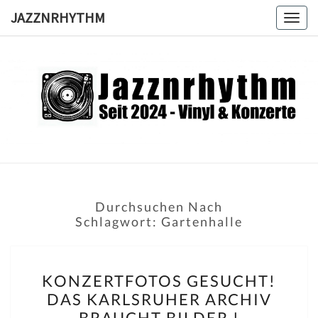
Skip
JAZZNRHYTHM
Togg
to
navig
content
JAZZNRH
Seit
2024 –
Vinyl &
Konzerte
Durchsuchen Nach
Schlagwort:
Gartenhalle
KONZERTFOTOS
KONZERTFOTOS GESUCHT!
GESUCHT!
DAS KARLSRUHER ARCHIV
DAS
BRAUCHT BILDER !