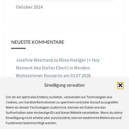
Oktober 2024
NEUESTE KOMMENTARE
Josefine Weichand
zu
Rosa Hoelger (+ Hey
Moment Aka Stefan Ebert) in Werders
Wohnzimmer Konzerte am 03.07.2026
Einwilligung verwalten
Jochen Spektralometer
zu
Jazznrhythms
Podcast Nr.01 vom 08.09.2025 mit Joe Astray
Um dir ein optimales Erlebnis zu bieten, verwenden wir Technologien wie
Cookies, um Geräteinformationen zu speichern und/oder darauf zuzugreifen.
Wenn du diesen Technologien zustimmst, können wir Daten wie das
MIRI IN THE GREEN
zu
Miri in the Green in der
Surfverhalten oder eindeutige IDs auf dieser Website verarbeiten. Wenn du deine
Hemingway Lounge, am 30.05.2026
Einwilligung nicht erteilst oder zurückziehst, können bestimmte Merkmale und
Funktionen beeinträchtigt werden.