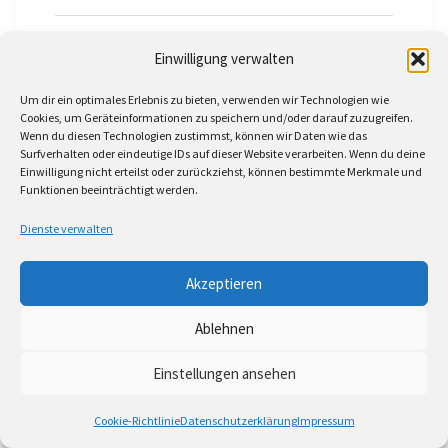
Mari Froes im Tollhaus, Karlsruhe am 21.07.2026
Einwilligung verwalten
Ankündigung: Masou & Leise auf Schloss
Um dir ein optimales Erlebnis zu bieten, verwenden wir Technologien wie
Neuenbürg am 31.07.2026
Cookies, um Geräteinformationen zu speichern und/oder darauf zuzugreifen.
Wenn du diesen Technologien zustimmst, können wir Daten wie das
Tonspur Nr. 41: Ukulele Swing Chillers „Folk, Jazz
Surfverhalten oder eindeutige IDs auf dieser Website verarbeiten. Wenn du deine
Einwilligung nicht erteilst oder zurückziehst, können bestimmte Merkmale und
& Chill Vol.1“
Funktionen beeinträchtigt werden.
Tonspur Nr.40: Mane and Friends „Der lange Weg
Dienste verwalten
(maf #499)“
Akzeptieren
Ankündigung: Julie Kuhl auf der Sommerbühne
der alten Feuerwache in Mannheim am 10.08.2026
Ablehnen
Swinsian – Große Musiksammlungen auf dem Mac
Einstellungen ansehen
verwalten (1)
Cookie-Richtlinie
Datenschutzerklärung
Impressum
Ankündigung: Yara auf der Feldbühne vom Fest