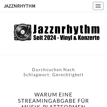
Skip
JAZZNRHYTHM
Togg
to
navig
content
JAZZNRH
Seit
2024 –
Vinyl &
Konzerte
Durchsuchen Nach
Schlagwort:
Gerechtigkeit
WARUM
WARUM EINE
EINE
STREAMINGABGABE FÜR
STREAMINGABGABE
MUSIK-PLATTFORMEN