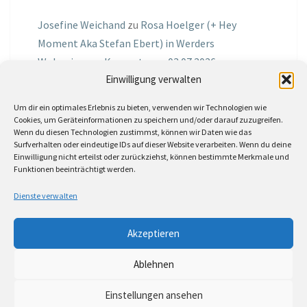
Josefine Weichand
zu
Rosa Hoelger (+ Hey
Moment Aka Stefan Ebert) in Werders
Wohnzimmer Konzerte am 03.07.2026
Einwilligung verwalten
Jochen Spektralometer
zu
Jazznrhythms
Um dir ein optimales Erlebnis zu bieten, verwenden wir Technologien wie
Podcast Nr.01 vom 08.09.2025 mit Joe Astray
Cookies, um Geräteinformationen zu speichern und/oder darauf zuzugreifen.
Wenn du diesen Technologien zustimmst, können wir Daten wie das
MIRI IN THE GREEN
zu
Miri in the Green in der
Surfverhalten oder eindeutige IDs auf dieser Website verarbeiten. Wenn du deine
Einwilligung nicht erteilst oder zurückziehst, können bestimmte Merkmale und
Hemingway Lounge, am 30.05.2026
Funktionen beeinträchtigt werden.
Jörg Thurath
zu
Rene Lober
Dienste verwalten
Molle
zu
Interview mit dem Vinylexpress zum
Akzeptieren
8ten Vinylflohmarkt am 16.05.2026
Ablehnen
Einstellungen ansehen