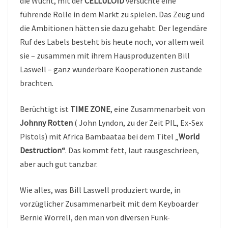
die Wucht, mit der
CELLULOID
versuchte eine
führende Rolle in dem Markt zu spielen. Das Zeug und
die Ambitionen hätten sie dazu gehabt. Der legendäre
Ruf des Labels besteht bis heute noch, vor allem weil
sie – zusammen mit ihrem Hausproduzenten Bill
Laswell – ganz wunderbare Kooperationen zustande
brachten.
Berüchtigt ist
TIME ZONE
, eine Zusammenarbeit von
Johnny Rotten
( John Lyndon, zu der Zeit PIL, Ex-Sex
Pistols) mit Africa Bambaataa bei dem Titel „
World
Destruction“
. Das kommt fett, laut rausgeschrieen,
aber auch gut tanzbar.
Wie alles, was Bill Laswell produziert wurde, in
vorzüglicher Zusammenarbeit mit dem Keyboarder
Bernie Worrell, den man von diversen Funk-