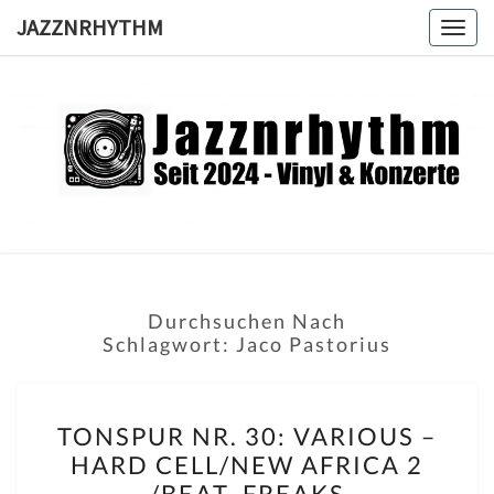
Skip
JAZZNRHYTHM
Togg
to
navig
content
JAZZNRH
Seit
2024 –
Vinyl &
Konzerte
Durchsuchen Nach
Schlagwort:
Jaco Pastorius
TONSPUR
TONSPUR NR. 30: VARIOUS –
NR.
HARD CELL/NEW AFRICA 2
30:
/BEAT FREAKS