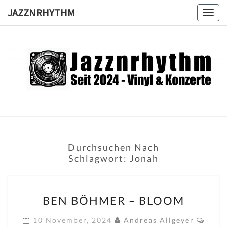
Skip
JAZZNRHYTHM
Togg
to
navig
content
JAZZNRH
Seit
2024 –
Vinyl &
Konzerte
Durchsuchen Nach
Schlagwort:
Jonah
BEN
BEN BÖHMER – BLOOM
BÖHMER
–
Komm
10 November, 2024
Andreas Allgeyer