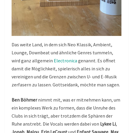
Das weite Land, in dem sich Neo Klassik, Ambient,
Lounge, Downbeat und ähnliche Genres tummeln,
wird ganz allgemein
Electronica
genannt. Es öffnet
damit die Möglichkeit, spielerisch alles in sich zu
vereinigen und die Grenzen zwischen U- und E-Musik
zerfasern zu lassen. Gottseidank, möchte man sagen.
Ben Böhmer
nimmt mit, was er mitnehmen kann, um
ein komplexes Werk zu formen, dass die Unruhe des
Clubs in sich trägt, aber trotzdem die Sphären der
Ruhe anstrebt. Die Vocals werden dabei von
Lykee Li
,
Jonah
,
Malou
,
Erin LeCount
und
Enfant Sauvage
,
Max