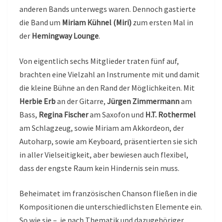
anderen Bands unterwegs waren. Dennoch gastierte
die Band um
Miriam Kühnel (Miri)
zum ersten Mal in
der
Hemingway Lounge
.
Von eigentlich sechs Mitglieder traten fünf auf,
brachten eine Vielzahl an Instrumente mit und damit
die kleine Bühne an den Rand der Möglichkeiten. Mit
Herbie Erb
an der Gitarre,
Jürgen Zimmermann
am
Bass,
Regina Fischer
am Saxofon und
H.T. Rothermel
am Schlagzeug, sowie Miriam am Akkordeon, der
Autoharp, sowie am Keyboard, präsentierten sie sich
in aller Vielseitigkeit, aber bewiesen auch flexibel,
dass der engste Raum kein Hindernis sein muss.
Beheimatet im französischen Chanson fließen in die
Kompositionen die unterschiedlichsten Elemente ein.
So wie sie – je nach Thematik und dazugehöriger