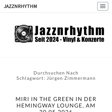
Skip
JAZZNRHYTHM
Togg
to
navig
content
JAZZNRH
Seit
2024 –
Vinyl &
Konzerte
Durchsuchen Nach
Schlagwort:
Jürgen Zimmermann
MIRI
MIRI IN THE GREEN IN DER
IN
HEMINGWAY LOUNGE, AM
THE
30.05.2026