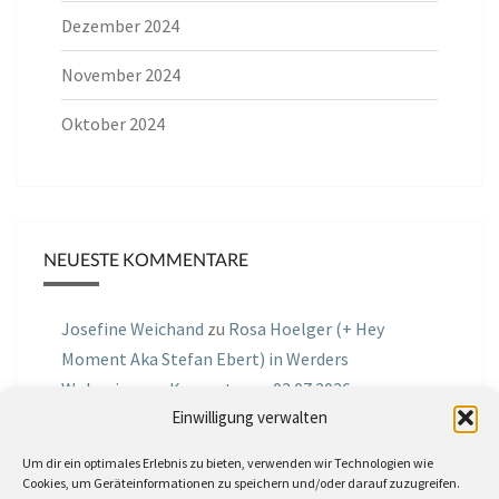
Dezember 2024
November 2024
Oktober 2024
NEUESTE KOMMENTARE
Josefine Weichand
zu
Rosa Hoelger (+ Hey
Moment Aka Stefan Ebert) in Werders
Wohnzimmer Konzerte am 03.07.2026
Einwilligung verwalten
Jochen Spektralometer
zu
Jazznrhythms
Um dir ein optimales Erlebnis zu bieten, verwenden wir Technologien wie
Podcast Nr.01 vom 08.09.2025 mit Joe Astray
Cookies, um Geräteinformationen zu speichern und/oder darauf zuzugreifen.