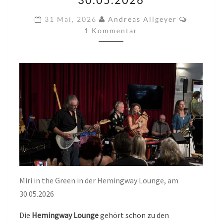
GREEN
IN
Kommen
31 Mai, 2026
Andreas Allgeyer
DER
1 Kommentar
HEMINGWAY
LOUNGE,
AM
30.05.2026
Miri in the Green in der Hemingway Lounge, am
30.05.2026
Die
Hemingway Lounge
gehört schon zu den