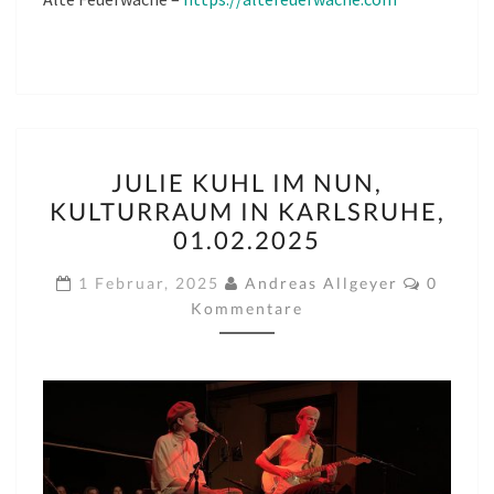
JULIE
JULIE KUHL IM NUN,
KUHL
KULTURRAUM IN KARLSRUHE,
IM
01.02.2025
NUN,
KULTURRAUM
Kommen
1 Februar, 2025
Andreas Allgeyer
0
IN
Kommentare
KARLSRUHE,
01.02.2025