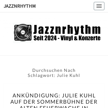
Skip
JAZZNRHYTHM
Togg
to
navig
content
JAZZNRH
Seit
2024 –
Vinyl &
Konzerte
Durchsuchen Nach
Schlagwort:
Julie Kuhl
ANKÜNDIGUNG:
ANKÜNDIGUNG: JULIE KUHL
JULIE
AUF DER SOMMERBÜHNE DER
KUHL
ALTEN FEUERWACHE IN