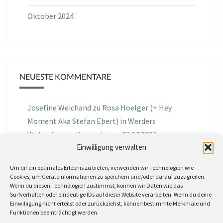
Oktober 2024
NEUESTE KOMMENTARE
Josefine Weichand
zu
Rosa Hoelger (+ Hey
Moment Aka Stefan Ebert) in Werders
Wohnzimmer Konzerte am 03.07.2026
Einwilligung verwalten
Jochen Spektralometer
zu
Jazznrhythms
Um dir ein optimales Erlebnis zu bieten, verwenden wir Technologien wie
Podcast Nr.01 vom 08.09.2025 mit Joe Astray
Cookies, um Geräteinformationen zu speichern und/oder darauf zuzugreifen.
Wenn du diesen Technologien zustimmst, können wir Daten wie das
MIRI IN THE GREEN
zu
Miri in the Green in der
Surfverhalten oder eindeutige IDs auf dieser Website verarbeiten. Wenn du deine
Einwilligung nicht erteilst oder zurückziehst, können bestimmte Merkmale und
Hemingway Lounge, am 30.05.2026
Funktionen beeinträchtigt werden.