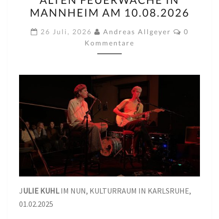
AUF
MANNHEIM AM 10.08.2026
DER
Komment
SOMMERBÜHNE
26 Juli, 2026
Andreas Allgeyer
0
Kommentare
DER
ALTEN
FEUERWACHE
IN
MANNHEIM
AM
10.08.2026
J
ULIE KUHL
IM NUN, KULTURRAUM IN KARLSRUHE,
01.02.2025