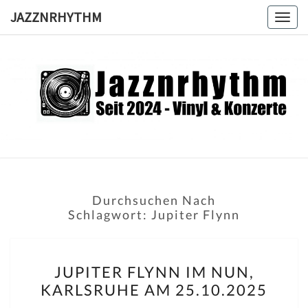
Skip
JAZZNRHYTHM
Togg
to
navig
content
JAZZNRH
Seit
2024 –
Vinyl &
Konzerte
Durchsuchen Nach
Schlagwort:
Jupiter Flynn
JUPITER
JUPITER FLYNN IM NUN,
FLYNN
KARLSRUHE AM 25.10.2025
IM