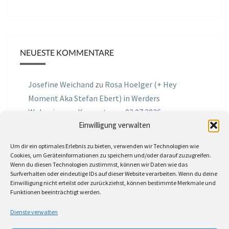
NEUESTE KOMMENTARE
Josefine Weichand
zu
Rosa Hoelger (+ Hey
Moment Aka Stefan Ebert) in Werders
Wohnzimmer Konzerte am 03.07.2026
Einwilligung verwalten
Jochen Spektralometer
zu
Jazznrhythms
Um dir ein optimales Erlebnis zu bieten, verwenden wir Technologien wie
Podcast Nr.01 vom 08.09.2025 mit Joe Astray
Cookies, um Geräteinformationen zu speichern und/oder darauf zuzugreifen.
Wenn du diesen Technologien zustimmst, können wir Daten wie das
MIRI IN THE GREEN
zu
Miri in the Green in der
Surfverhalten oder eindeutige IDs auf dieser Website verarbeiten. Wenn du deine
Einwilligung nicht erteilst oder zurückziehst, können bestimmte Merkmale und
Hemingway Lounge, am 30.05.2026
Funktionen beeinträchtigt werden.
Jörg Thurath
zu
Rene Lober
Dienste verwalten