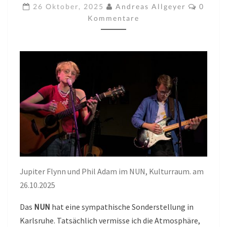
NUN,
Komme
26 Oktober, 2025
Andreas Allgeyer
0
KARLSRUHE
Kommentare
AM
25.10.2025
Jupiter Flynn und Phil Adam im NUN, Kulturraum. am
26.10.2025
Das
NUN
hat eine sympathische Sonderstellung in
Karlsruhe. Tatsächlich vermisse ich die Atmosphäre,