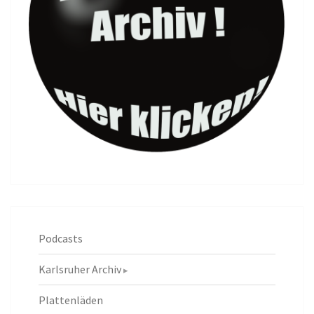
Podcasts
Karlsruher Archiv
Plattenläden