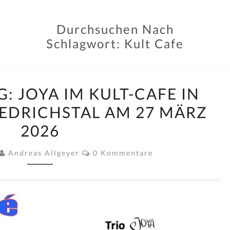
Durchsuchen Nach
Schlagwort:
Kult Cafe
ANKÜNDIGUNG:
 JOYA IM KULT-CAFE IN
JOYA
IEDRICHSTAL AM 27 MÄRZ
IM
2026
KULT-
CAFE
Kommentare
Andreas Allgeyer
0 Kommentare
IN
STUTENSEE-
FRIEDRICHSTAL
AM
27