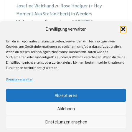
Josefine Weichand
zu
Rosa Hoelger (+ Hey
Moment Aka Stefan Ebert) in Werders
Wohnzimmer Konzerte am 03.07.2026
Einwilligung verwalten
Jochen Spektralometer
zu
Jazznrhythms
Um dir ein optimales Erlebnis zu bieten, verwenden wir Technologien wie
Podcast Nr.01 vom 08.09.2025 mit Joe Astray
Cookies, um Geräteinformationen zu speichern und/oder darauf zuzugreifen.
Wenn du diesen Technologien zustimmst, können wir Daten wie das
MIRI IN THE GREEN
zu
Miri in the Green in der
Surfverhalten oder eindeutige IDs auf dieser Website verarbeiten. Wenn du deine
Einwilligung nicht erteilst oder zurückziehst, können bestimmte Merkmale und
Hemingway Lounge, am 30.05.2026
Funktionen beeinträchtigt werden.
Jörg Thurath
zu
Rene Lober
Dienste verwalten
Molle
zu
Interview mit dem Vinylexpress zum
Akzeptieren
8ten Vinylflohmarkt am 16.05.2026
Ablehnen
Einstellungen ansehen
© 2026
|
Stolz präsentiert von
WordPress
|
Theme:
Nisarg