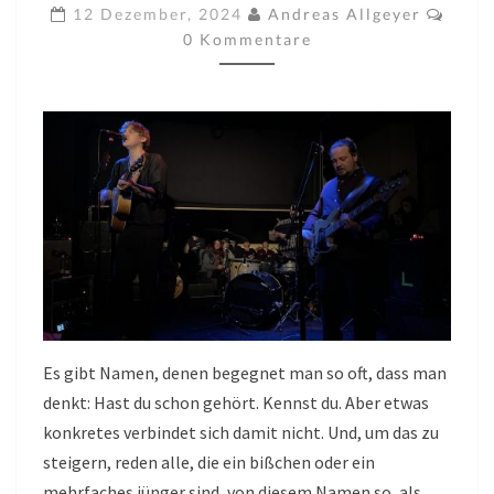
NUN,
Komm
12 Dezember, 2024
Andreas Allgeyer
KARLSRUHE
0 Kommentare
AM
12.12.2024
Es gibt Namen, denen begegnet man so oft, dass man
denkt: Hast du schon gehört. Kennst du. Aber etwas
konkretes verbindet sich damit nicht. Und, um das zu
steigern, reden alle, die ein bißchen oder ein
mehrfaches jünger sind, von diesem Namen so, als