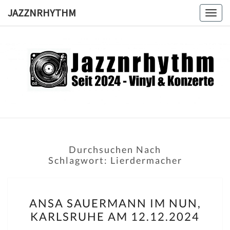
Skip
JAZZNRHYTHM
Togg
to
navig
content
JAZZNRH
Seit
2024 –
Vinyl &
Konzerte
Durchsuchen Nach
Schlagwort:
Lierdermacher
ANSA
ANSA SAUERMANN IM NUN,
SAUERMANN
KARLSRUHE AM 12.12.2024
IM