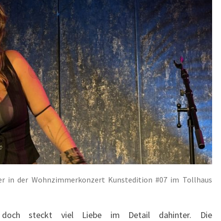
WOHNZIMMERKONZERT
KUNSTEDITION
#07
IM
TOLLHAUS
KARLSRUHE
AM
12.05.2026
r in der Wohnzimmerkonzert Kunstedition #07 im Tollhaus
doch steckt viel Liebe im Detail dahinter. Die