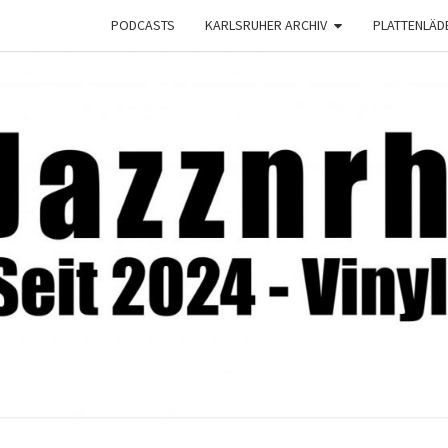
PODCASTS
KARLSRUHER ARCHIV
PLATTENLÄD
JAZZ
Seit
2024 –
Vinyl &
Konzerte