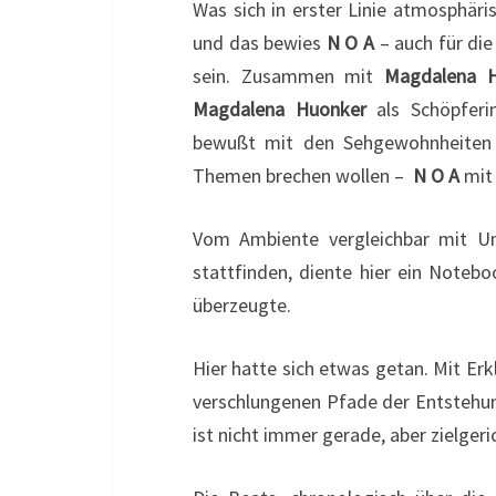
Was sich in erster Linie atmosphäri
und das bewies
N O A
– auch für die
sein. Zusammen mit
Magdalena 
Magdalena Huonker
als Schöpferi
bewußt mit den Sehgewohnheiten 
Themen brechen wollen –
N O A
mit 
Vom Ambiente vergleichbar mit Unp
stattfinden, diente hier ein Noteb
überzeugte.
Hier hatte sich etwas getan. Mit Erk
verschlungenen Pfade der Entstehung
ist nicht immer gerade, aber zielgeri