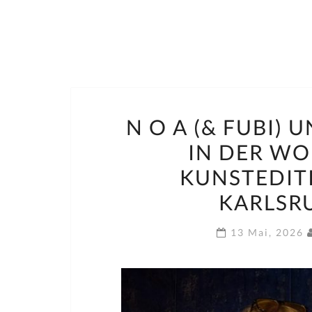
N O A (& FUBI
IN DER W
KUNSTEDIT
KARLSRU
13 Mai, 2026