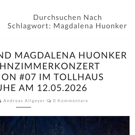
Durchsuchen Nach
Schlagwort:
Magdalena Huonker
N
) UND MAGDALENA HUONKER
O
OHNZIMMERKONZERT
A
ION #07 IM TOLLHAUS
(&
FUBI)
HE AM 12.05.2026
UND
Kommentare
Andreas Allgeyer
0 Kommentare
MAGDALENA
HUONKER
IN
DER