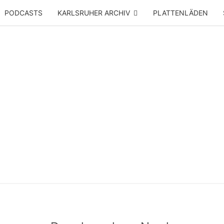
PODCASTS
KARLSRUHER ARCHIV
PLATTENLÄDEN
JAZZ
Seit
2024 –
Vinyl &
Konzerte