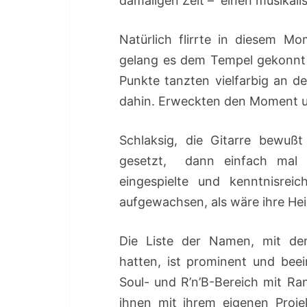
damaligen Zeit – einen musikal
Natürlich flirrte in diesem Mo
gelang es dem Tempel gekonnt 
Punkte tanzten vielfarbig an 
dahin. Erweckten den Moment u
Schlaksig, die Gitarre bewußt
gesetzt, dann einfach mal k
eingespielte und kenntnisrei
aufgewachsen, als wäre ihre Hei
Die Liste der Namen, mit den
hatten, ist prominent und bee
Soul- und R’n’B-Bereich mit R
ihnen mit ihrem eigenen Proje