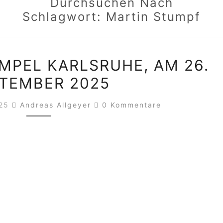
Durchsuchen Nach
Schlagwort:
Martin Stumpf
WEELAND
MPEL KARLSRUHE, AM 26.
IM
TEMBER 2025
TEMPEL
KARLSRUHE,
Kommentare
025
Andreas Allgeyer
0 Kommentare
AM
26.
SEPTEMBER
2025