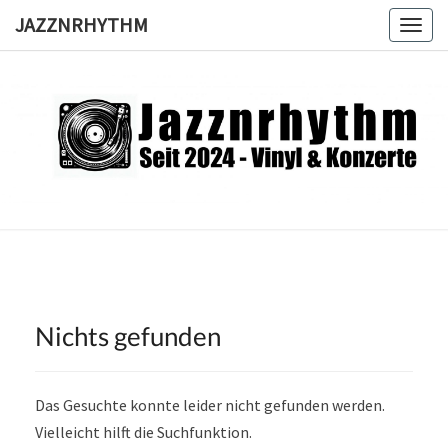
Skip
JAZZNRHYTHM
Togg
to
navig
content
JAZZNRH
Seit
2024 –
Vinyl &
Konzerte
Nichts gefunden
Nichts
gefunden
Das Gesuchte konnte leider nicht gefunden werden.
Vielleicht hilft die Suchfunktion.